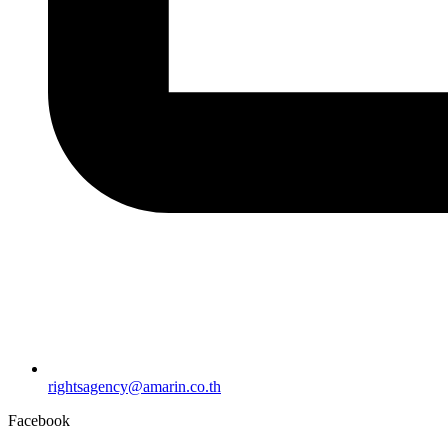
rightsagency@amarin.co.th
Facebook