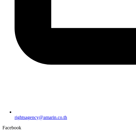
rightsagency@amarin.co.th
Facebook