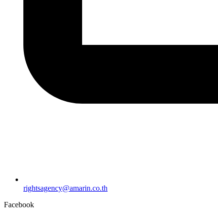
rightsagency@amarin.co.th
Facebook