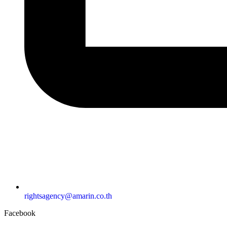
rightsagency@amarin.co.th
Facebook