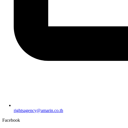
rightsagency@amarin.co.th
Facebook