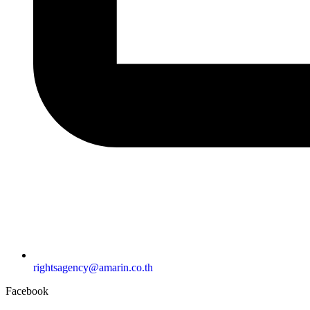
rightsagency@amarin.co.th
Facebook