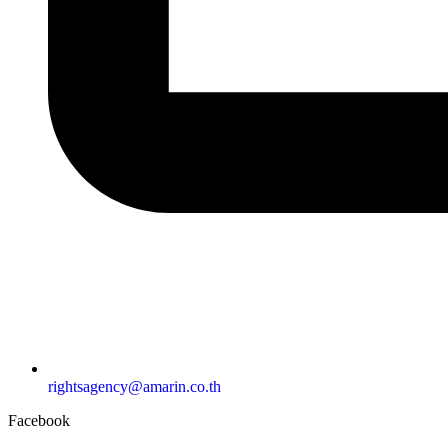
rightsagency@amarin.co.th
Facebook