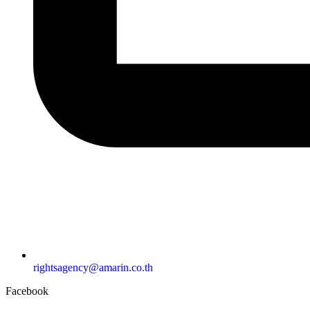
rightsagency@amarin.co.th
Facebook