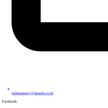
rightsagency@amarin.co.th
Facebook