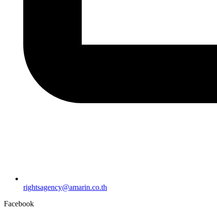
rightsagency@amarin.co.th
Facebook