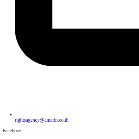
rightsagency@amarin.co.th
Facebook