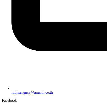
rightsagency@amarin.co.th
Facebook