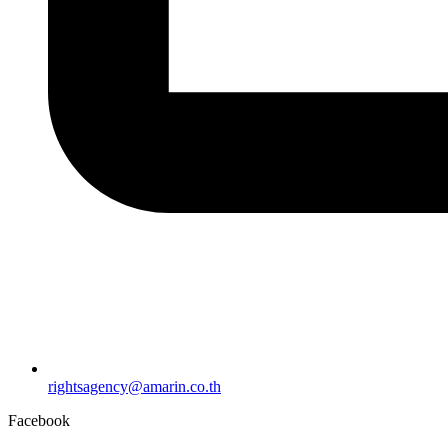
rightsagency@amarin.co.th
Facebook