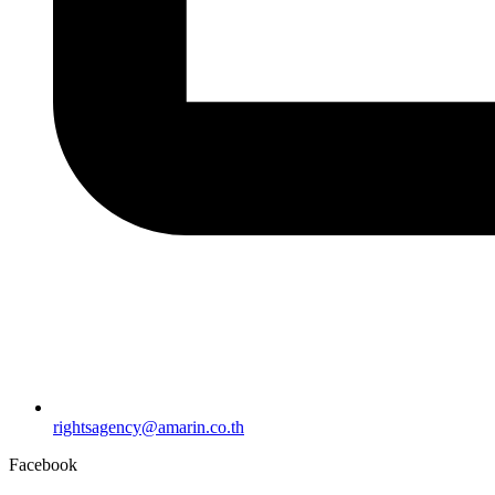
rightsagency@amarin.co.th
Facebook