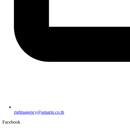
rightsagency@amarin.co.th
Facebook